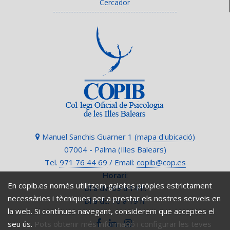
Cercador
Manuel Sanchis Guarner 1 (
mapa d'ubicació
)
07004 - Palma (Illes Balears)
Tel.
971 76 44 69
/ Email:
copib@cop.es
Horari
:
En copib.es només utilitzem galetes pròpies estrictament
Dl a dv: 09 a 14 h.
necessàries i tècniques per a prestar els nostres serveis en
Dl a dc: 16 a 19 h.
la web. Si contínues navegant, considerem que acceptes el
seu ús.
Pots obtenir més informació i configurar les teves