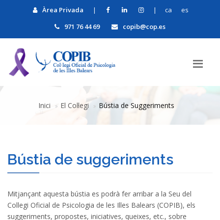
Àrea Privada
|
|
ca
es
971 76 44 69
copib@cop.es
Inici
El Col·legi
Bústia de Suggeriments
Bústia de suggeriments
Mitjançant aquesta bústia es podrà fer arribar a la Seu del
Collegi Oficial de Psicologia de les Illes Balears (COPIB), els
suggeriments, propostes, iniciatives, queixes, etc., sobre