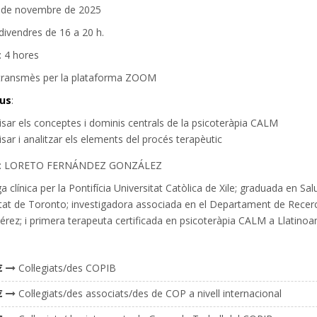
7 de novembre de 2025
 divendres de 16 a 20 h.
: 4 hores
etransmès per la plataforma ZOOM
ius
:
isar els conceptes i dominis centrals de la psicoteràpia CALM
sar i analitzar els elements del procés terapèutic
: LORETO FERNÁNDEZ GONZÁLEZ
a clínica per la Pontifícia Universitat Catòlica de Xile; graduada en Sa
tat de Toronto; investigadora associada en el Departament de Recerca
rez; i primera terapeuta certificada en psicoteràpia CALM a Llatinoa
€
Col·legiats/des COPIB
€
Col·legiats/des associats/des de COP a nivell internacional