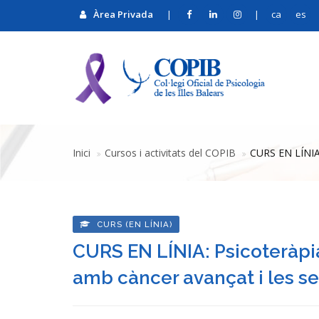
Àrea Privada
|
|
ca
es
Inici
Cursos i activitats del COPIB
CURS EN LÍNIA:
CURS (EN LÍNIA)
CURS EN LÍNIA: Psicoteràpia
amb càncer avançat i les se