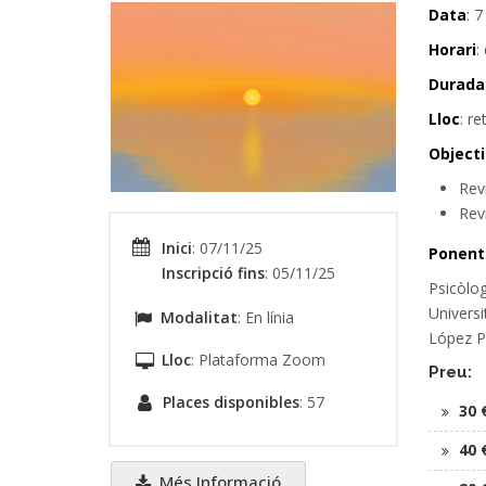
Data
: 
Horari
:
Durada
Lloc
: r
Object
Rev
Revi
Inici
: 07/11/25
Ponent
Inscripció fins
: 05/11/25
Psicòlog
Universi
Modalitat
: En línia
López Pé
Lloc
: Plataforma Zoom
Preu:
Places disponibles
: 57
30 
40 
Més Informació