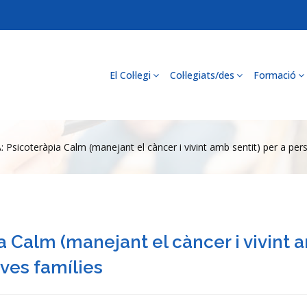
El Col·legi
Col·legiats/des
Formació
 Psicoteràpia Calm (manejant el càncer i vivint amb sentit) per a per
 Calm (manejant el càncer i vivint 
ves famílies