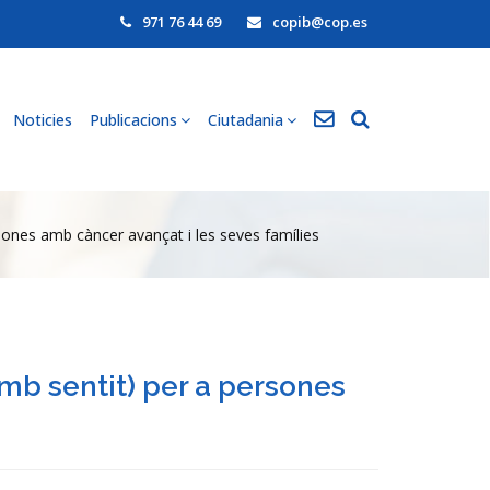
971 76 44 69
copib@cop.es
Noticies
Publicacions
Ciutadania
sones amb càncer avançat i les seves famílies
amb sentit) per a persones