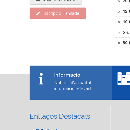
20 
15 
Inscripció Tancada
10 
5 €
50 
Informació
Notícies d'actualitat i
informació rellevant
Enllaços Destacats