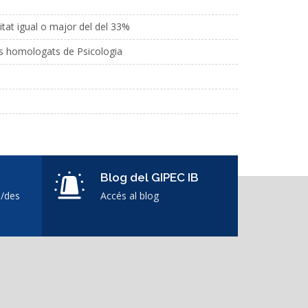
citat igual o major del del 33%
ris homologats de Psicologia
Blog del GIPEC IB
s/des
Accés al blog