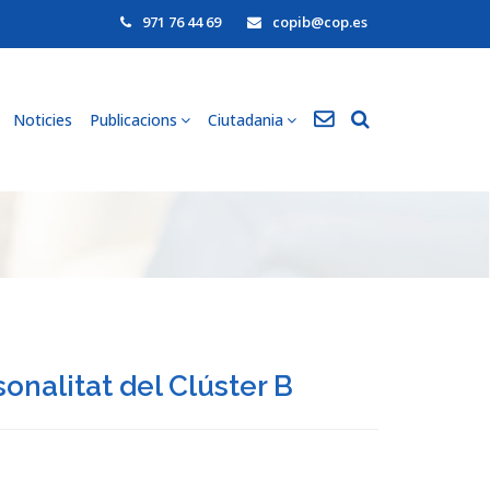
971 76 44 69
copib@cop.es
Noticies
Publicacions
Ciutadania
sonalitat del Clúster B