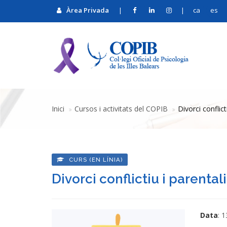
Àrea Privada
|
|
ca
es
Inici
Cursos i activitats del COPIB
Divorci conflic
CURS (EN LÍNIA)
Divorci conflictiu i parenta
Data
: 