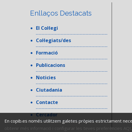
Enllaços Destacats
El Col·legi
Col·legiats/des
Formació
Publicacions
Noticies
Ciutadania
Contacte
Cercador
En copib.es només utilitzem galetes pròpies estrictament nece
obtenir més informació i configurar les teves preferències AQU