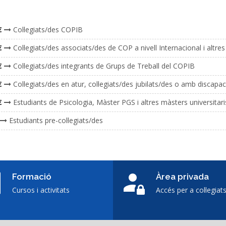
€
Col·legiats/des COPIB
€
Col·legiats/des associats/des de COP a nivell Internacional i altr
€
Col·legiats/des integrants de Grups de Treball del COPIB
€
Col·legiats/des en atur, col·legiats/des jubilats/des o amb discapa
€
Estudiants de Psicologia, Màster PGS i altres màsters universita
Estudiants pre-col·legiats/des
Formació
Àrea privada
Cursos i activitats
Accés per a col·legiat