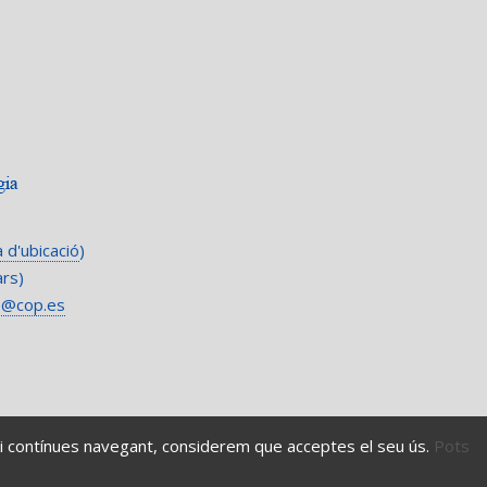
 d'ubicació
)
ars)
b@cop.es
 Si contínues navegant, considerem que acceptes el seu ús.
Pots