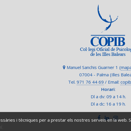
Manuel Sanchis Guarner 1 (
mapa
07004 - Palma (Illes Bale
Tel.
971 76 44 69
/ Email:
copi
Horari
:
Dl a dv: 09 a 14 h.
Dl a dc: 16 a 19 h.
ssàries i tècniques per a prestar els nostres serveis en la web.
Í.