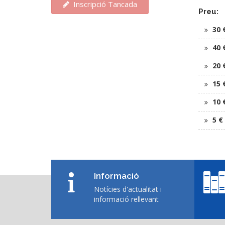
Inscripció Tancada
Preu:
30 
40 
20 
15 
10 
5 €
Informació
Notícies d'actualitat i
informació rellevant