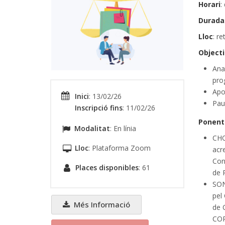
Horari
:
Durada
Lloc
: r
Object
Anal
prog
Apo
Inici
: 13/02/26
Pau
Inscripció fins
: 11/02/26
Ponent
Modalitat
: En línia
CHO
Lloc
: Plataforma Zoom
acre
Cons
Places disponibles
: 61
de 
SON
pel 
Més Informació
de C
COP