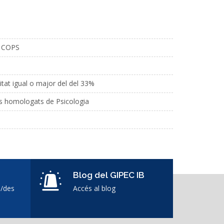
es COPS
citat igual o major del del 33%
ris homologats de Psicologia
Blog del GIPEC IB
s/des
Accés al blog