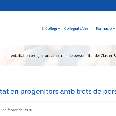
El Col·legi
Col·legiats/des
Formació
tiu i parentalitat en progenitors amb trets de personalitat del Clúster B
litat en progenitors amb trets de per
13 de febrer de 2026