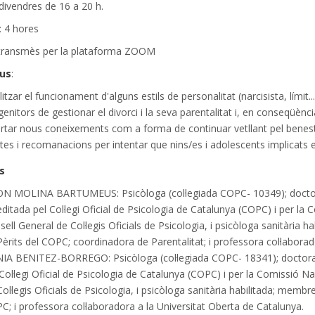
 divendres de 16 a 20 h.
: 4 hores
etransmès per la plataforma ZOOM
ius
:
itzar el funcionament d'alguns estils de personalitat (narcisista, límit
enitors de gestionar el divorci i la seva parentalitat i, en conseqüència
rtar nous coneixements com a forma de continuar vetllant pel benestar
tes i recomanacions per intentar que nins/es i adolescents implicats e
s
N MOLINA BARTUMEUS: Psicòloga (col·legiada COPC- 10349); doctora
ditada pel Col·legi Oficial de Psicologia de Catalunya (COPC) i per la
ell General de Col·legis Oficials de Psicologia, i psicòloga sanitària 
Pèrits del COPC; coordinadora de Parentalitat; i professora col·laborad
IA BENITEZ-BORREGO: Psicòloga (col·legiada COPC- 18341); doctora e
Col·legi Oficial de Psicologia de Catalunya (COPC) i per la Comissió N
ol·legis Oficials de Psicologia, i psicòloga sanitària habilitada; membr
C; i professora col·laboradora a la Universitat Oberta de Catalunya.