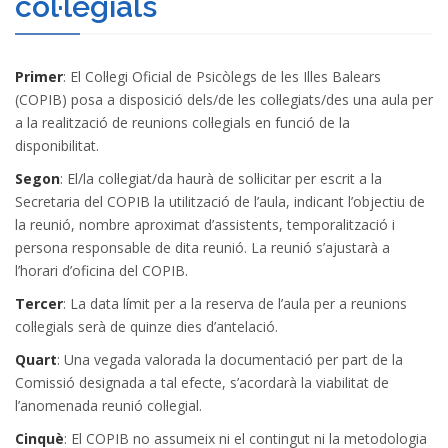
col·legials
Primer
: El Col·legi Oficial de Psicòlegs de les Illes Balears
(COPIB) posa a disposició dels/de les col·legiats/des una aula per
a la realització de reunions col·legials en funció de la
disponibilitat.
Segon
: El/la col·legiat/da haurà de sol·licitar per escrit a
la
Secretaria del COPIB la utilització de l’aula, indicant l’objectiu de
la reunió, nombre aproximat d’assistents, temporalització i
persona responsable de dita reunió. La reunió s’ajustarà a
l’horari d’oficina del COPIB.
Tercer
: La data límit per a la reserva de l’aula per a reunions
col·legials serà de quinze dies d’antelació.
Quart
: Una vegada valorada la documentació per part de la
Comissió designada a tal efecte, s’acordarà la viabilitat de
l’anomenada reunió col·legial.
Cinquè
: El COPIB no assumeix ni el contingut ni la metodologia