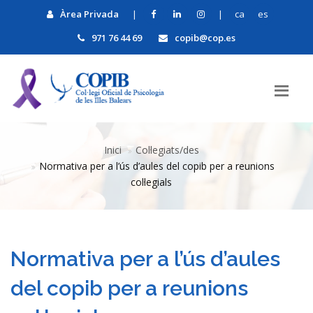
Àrea Privada
|
|
ca
es
971 76 44 69
copib@cop.es
Inici
Col·legiats/des
Normativa per a l’ús d’aules del copib per a reunions
col·legials
Normativa per a l’ús d’aules
del copib per a reunions