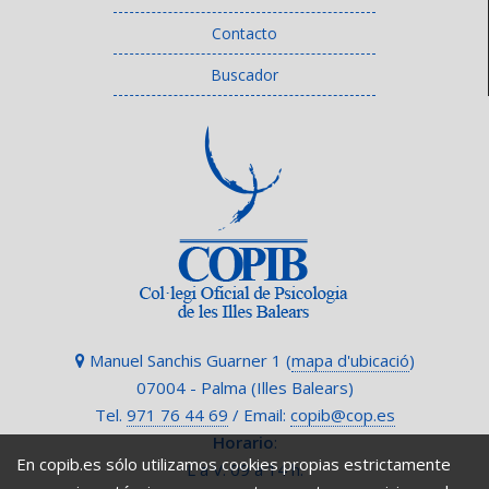
Contacto
Buscador
Manuel Sanchis Guarner 1 (
mapa d'ubicació
)
07004 - Palma (Illes Balears)
Tel.
971 76 44 69
/ Email:
copib@cop.es
Horario
:
En copib.es sólo utilizamos cookies propias estrictamente
L a V: 09 a 14 h.