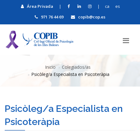
Área Privada
|
|
ca
es
971 76 44 69
copib@cop.es
Inicio
Colegiados/as
Psicòleg/a Especialista en Psicoteràpia
Psicòleg/a Especialista en
Psicoteràpia