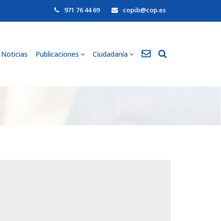
971 76 44 69
copib@cop.es
Noticias
Publicaciones
Ciudadanía