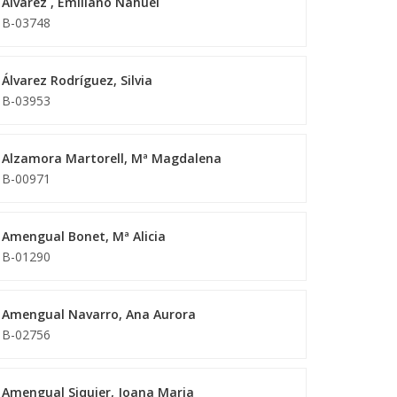
Alvarez , Emiliano Nahuel
B-03748
Álvarez Rodríguez, Silvia
B-03953
Alzamora Martorell, Mª Magdalena
B-00971
Amengual Bonet, Mª Alicia
B-01290
Amengual Navarro, Ana Aurora
B-02756
Amengual Siquier, Joana Maria