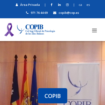
Área Privada
|
|
ca
es
971 76 44 69
copib@cop.es
COPIB