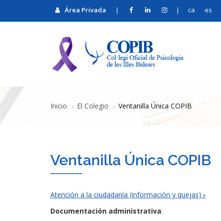
Área Privada
|
|
ca
es
Inicio
El Colegio
Ventanilla Única COPIB
Ventanilla Única COPIB
Atención a la ciudadanía (información y quejas)
Documentación administrativa
: