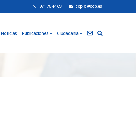
971 76 44 69
copib@cop.es
Noticias
Publicaciones
Ciudadanía