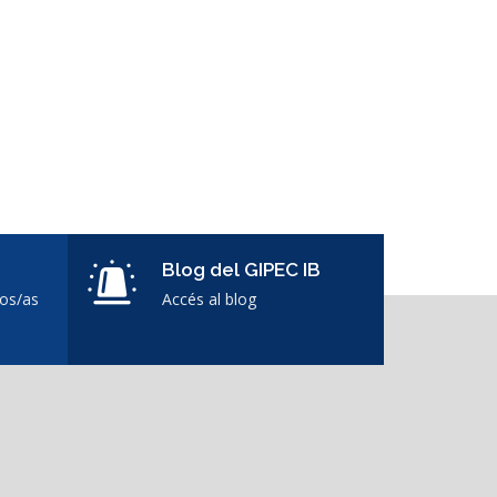
Blog del GIPEC IB
dos/as
Accés al blog