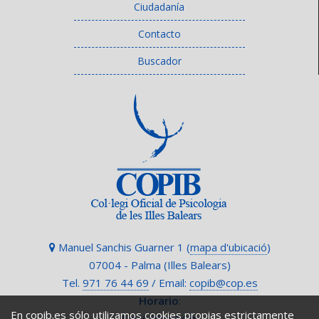
Ciudadanía
Contacto
Buscador
Manuel Sanchis Guarner 1 (
mapa d'ubicació
)
07004 - Palma (Illes Balears)
Tel.
971 76 44 69
/ Email:
copib@cop.es
Horario
:
En copib.es sólo utilizamos cookies propias estrictamente
L a V: 09 a 14 h.