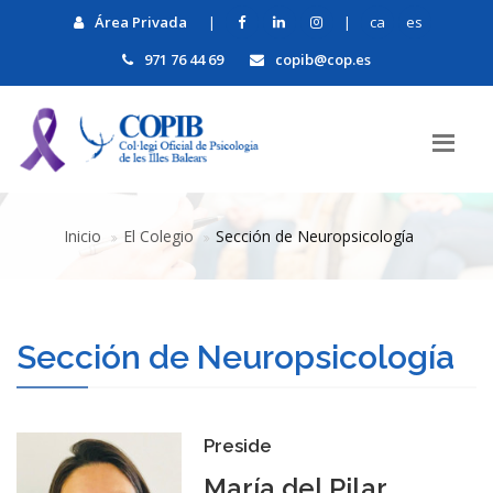
Área Privada
|
|
ca
es
971 76 44 69
copib@cop.es
Inicio
El Colegio
Sección de Neuropsicología
Sección de Neuropsicología
Preside
María del Pilar