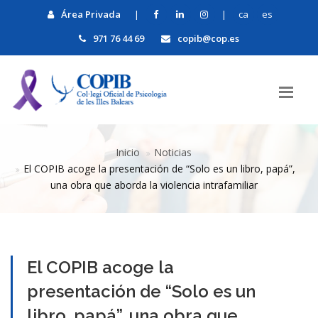
Área Privada
|
|
ca
es
971 76 44 69
copib@cop.es
Inicio
Noticias
​El COPIB acoge la presentación de “Solo es un libro, papá”,
una obra que aborda la violencia intrafamiliar
​El COPIB acoge la
presentación de “Solo es un
libro, papá”, una obra que