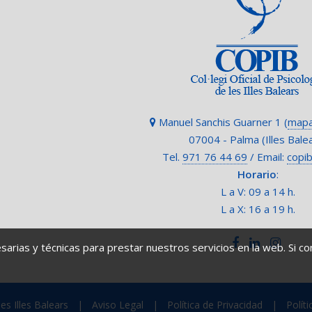
Manuel Sanchis Guarner 1 (
mapa
07004 - Palma (Illes Bale
Tel.
971 76 44 69
/ Email:
copi
Horario
:
L a V: 09 a 14 h.
L a X: 16 a 19 h.
esarias y técnicas para prestar nuestros servicios en la web. Si
es Illes Balears
|
Aviso Legal
|
Política de Privacidad
|
Polít