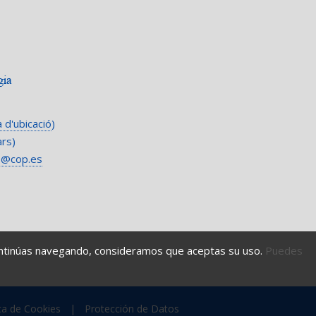
 d'ubicació
)
ars)
b@cop.es
 continúas navegando, consideramos que aceptas su uso.
Puedes
ica de Cookies
|
Protección de Datos