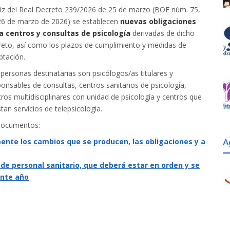
aíz del Real Decreto 239/2026 de 25 de marzo (BOE núm. 75,
26 de marzo de 2026) se establecen
nuevas obligaciones
a centros y consultas de psicología
derivadas de dicho
reto, así como los plazos de cumplimiento y medidas de
ptación.
personas destinatarias son psicólogos/as titulares y
onsables de consultas, centros sanitarios de psicología,
ros multidisciplinares con unidad de psicología y centros que
tan servicios de telepsicología.
 documentos:
ente los cambios que se producen, las obligaciones y a
A
de personal sanitario, que deberá estar en orden y se
sente año