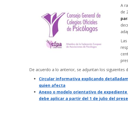
A r
de 
par
dec
ada
Las 
resp
cent
pres
De acuerdo a lo anterior, se adjuntan los siguientes
Circular informativa explicando detalladam
quien afecta
Anexo o modelo orientativo de expediente 
debe aplicar a partir del 1 de julio del pre