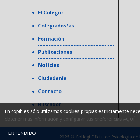
El Colegio
Colegiados/as
Formación
Publicaciones
Noticias
Ciudadanía
Contacto
Buscador
En copib.es sólo utilizamos cookies propias estrictamente nec
obtener más información y configurar tus preferencias AQUÍ.
ENTENDIDO
2026 © Col·legi Oficial de Psicologia de l