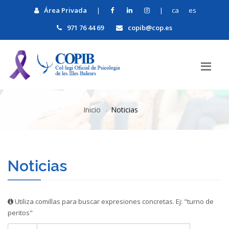
Área Privada
|
|
ca
es
971 76 44 69
copib@cop.es
Inicio
Noticias
Noticias
Utiliza comillas para buscar expresiones concretas. Ej: "turno de
peritos"