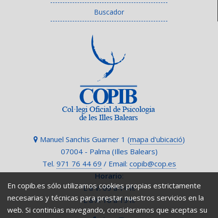
Buscador
Manuel Sanchis Guarner 1 (
mapa d'ubicació
)
07004 - Palma (Illes Balears)
Tel.
971 76 44 69
/ Email:
copib@cop.es
Horario
:
En copib.es sólo utilizamos cookies propias estrictamente
L a V: 09 a 14 h.
necesarias y técnicas para prestar nuestros servicios en la
L a X: 16 a 19 h.
web. Si continúas navegando, consideramos que aceptas su