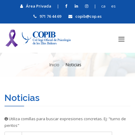
Área Privada
|
|
ca
es
971 76 44 69
copib@cop.es
Inicio
Noticias
Noticias
Utiliza comillas para buscar expresiones concretas. Ej: "turno de
peritos"