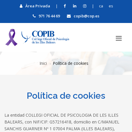
Àrea Privada
|
|
ca
es
971 76 44 69
copib@cop.es
Inici
Política de cookies
Política de cookies
La entidad COL·LEGI OFICIAL DE PSICOLOGIA DE LES ILLES
BALEARS, con NIF/CIF: G57216418, domicilio en C/MANUEL
SANCHIS GUARNER Nº 1 07004 PALMA (ILLES BALEARS),