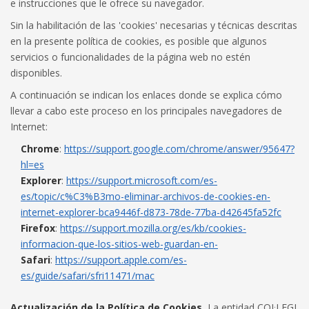
e instrucciones que le ofrece su navegador.
Sin la habilitación de las 'cookies' necesarias y técnicas descritas
en la presente política de cookies, es posible que algunos
servicios o funcionalidades de la página web no estén
disponibles.
A continuación se indican los enlaces donde se explica cómo
llevar a cabo este proceso en los principales navegadores de
Internet:
Chrome
:
https://support.google.com/chrome/answer/95647?
hl=es
Explorer
:
https://support.microsoft.com/es-
es/topic/c%C3%B3mo-eliminar-archivos-de-cookies-en-
internet-explorer-bca9446f-d873-78de-77ba-d42645fa52fc
Firefox
:
https://support.mozilla.org/es/kb/cookies-
informacion-que-los-sitios-web-guardan-en-
Safari
:
https://support.apple.com/es-
es/guide/safari/sfri11471/mac
Actualización de la Política de Cookies.
La entidad COL·LEGI