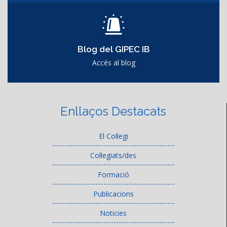
Blog del GIPEC IB
Accés al blog
Enllaços Destacats
El Col·legi
Col·legiats/des
Formació
Publicacions
Noticies