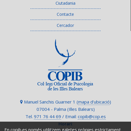
Ciutadania
Contacte
Cercador
Manuel Sanchis Guarner 1 (
mapa d'ubicació
)
07004 - Palma (Illes Balears)
Tel.
971 76 44 69
/ Email:
copib@cop.es
Horari
:
En copib.es només utilitzem galetes pròpies estrictament