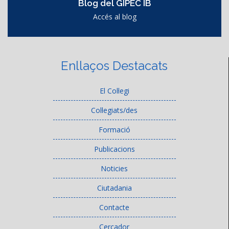
Blog del GIPEC IB
Accés al blog
Enllaços Destacats
El Col·legi
Col·legiats/des
Formació
Publicacions
Noticies
Ciutadania
Contacte
Cercador