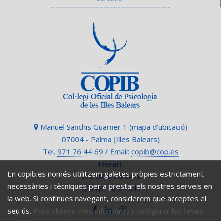
Manuel Sanchis Guarner 1 (
mapa d'ubicació
)
07004 - Palma (Illes Balears)
Tel.
971 76 44 69
/ Email:
copib@cop.es
Horari
:
En copib.es només utilitzem galetes pròpies estrictament
Dl a dv: 09 a 14 h.
necessàries i tècniques per a prestar els nostres serveis en
Dl a dc: 16 a 19 h.
la web. Si contínues navegant, considerem que acceptes el
seu ús.
Pots obtenir més informació i configurar les teves