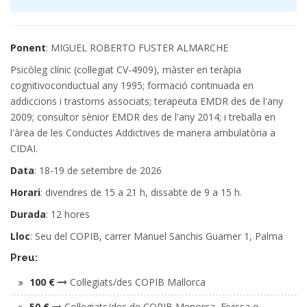
Ponent
: MIGUEL ROBERTO FUSTER ALMARCHE
Psicòleg clínic (col·legiat CV-4909), màster en teràpia
cognitivoconductual any 1995; formació continuada en
addiccions i trastorns associats; terapeuta EMDR des de l'any
2009; consultor sènior EMDR des de l'any 2014; i treballa en
l'àrea de les Conductes Addictives de manera ambulatòria a
CIDAI.
Data
: 18-19 de setembre de 2026
Horari
: divendres de 15 a 21 h, dissabte de 9 a 15 h.
Durada
: 12 hores
Lloc
: Seu del COPIB, carrer Manuel Sanchis Guarner 1, Palma
Preu:
100 €
Col·legiats/des COPIB Mallorca
50 €
Col·legiats/des de COPIB Menorca, Eivissa o