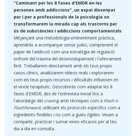
"Caminant per les 8 fases d'EMDR en les
persones amb addiccions", un espai dissenyat
per i per a professionals de la psicologia on
transformarem la mirada cap als trastorns per
ús de substàncies i addiccions comportamentals
.
Mitjançant una metodologia eminentment pràctica,
aprendràs a acompanyar sense judici, comprenent el
paper de l'addicció com una estratègia de regulació
enfront del trauma del desenvolupament i l'aferrament
ferit. Treballarem directament amb els teus propis
casos clínics, analitzarem vídeos reals i explorarem
com els teus propis recursos i dificultats influeixen en
el vincle terapèutic. Descobriràs com adaptar les 8
fases d'EMDR, des de l'entrevista inicial fins a
l'abordatge del
craving
amb tècniques com a
Flash
o
Flashforward
, utilitzant els protocols específics com a
ingredients flexibles i no com a guies rígides. Veuen a
compartir, practicar i sumar eines eficaces per al teu
dia a dia en consulta.