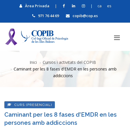
Àrea Privada
|
|
ca
es
971 76 44 69
copib@cop.es
Inici
Cursos i activitats del COPIB
Caminant per les 8 fases d'EMDR en les persones amb
addiccions
CURS (PRESENCIAL)
Caminant per les 8 fases d'EMDR en les
persones amb addiccions