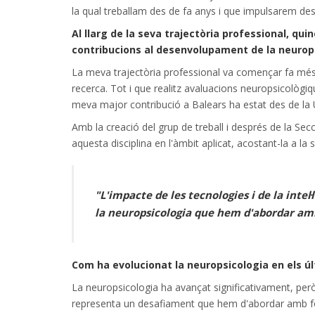
la qual treballam des de fa anys i que impulsarem des
Al llarg de la seva trajectòria professional, qu
contribucions al desenvolupament de la neurops
La meva trajectòria professional va començar fa més d
recerca. Tot i que realitz avaluacions neuropsicològi
meva major contribució a Balears ha estat des de la U
Amb la creació del grup de treball i després de la Sec
aquesta disciplina en l'àmbit aplicat, acostant-la a la s
"L'impacte de les tecnologies i de la intel
la neuropsicologia que hem d'abordar am
Com ha evolucionat la neuropsicologia en els úl
La neuropsicologia ha avançat significativament, però l'
representa un desafiament que hem d'abordar amb fo