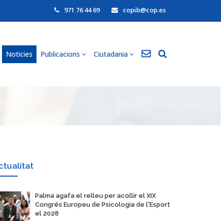
971 76 44 69
copib@cop.es
Noticies
Publicacions
Ciutadania
ctualitat
​Palma agafa el relleu per acollir el XIX
Congrés Europeu de Psicologia de l'Esport
el 2028