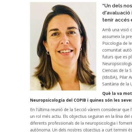
“Un dels nos
d'avaluació 
tenir accés e
Amb una visió 
assumeix la pre
Psicologia de le
comunitat autòn
futurs que es p
Neuropsicologia
Ciencias de la S
(IdisBA), Pilar 
Sanitària de la 
Què
la va mot
Neuropsicologia del COPIB i quines són les seves
En l'última reunió de la Secció vàrem considerar que l'
un rol més actiu. Els objectius seguiran en la línia de
diferents professionals de la neuropsicologia i foment
autònoma. Un dels nostres objectius a curt termini és