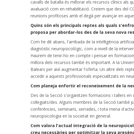
cavalls de batalla és millorar els recursos clínics als q
avaluació com en rehabilitació. Creiem que des del CO
reunions profitoses amb el degà per avançar en aques
Quins són els principals reptes als quals s'enfr
proposa per abordar-los des de la seva nova re
Com he dit abans, l'arribada de la intel·ligència artifici
diagnòstic neuropsicològic, com a nivell de la interven
Haurem de tenir-ho en compte i pensar en formacions
millora dels recursos també és important. A la Univer
Balears per així augmentar l'oferta. Un altre dels rep
accedir a aquests professionals especialitzats en neu
Com planeja enfortir el reconeixement de la neu
Des de la Secció s'organitzen formacions i tallers en d
col·legiats/des. Alguns membres de la Secció també p
conferències, seminaris, xerrades, i tota mena d'activ
neuropsicologia en la societat en general.
Com valora l'actual integració de la neuropsico
creu necessàries per optimitzar la seva presènci