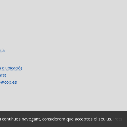
 d'ubicació
)
ars)
b@cop.es
 Si contínues navegant, considerem que acceptes el seu ús.
Pots