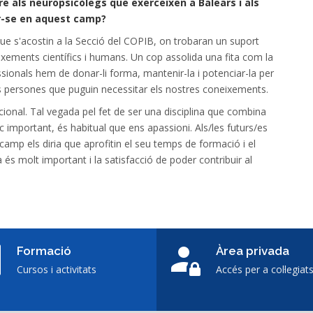
e als neuropsicòlegs que exerceixen a Balears i als
ar-se en aquest camp?
 que s'acostin a la Secció del COPIB, on trobaran un suport
eixements científics i humans. Un cop assolida una fita com la
ssionals hem de donar-li forma, mantenir-la i potenciar-la per
 les persones que puguin necessitar els nostres coneixements.
cional. Tal vegada pel fet de ser una disciplina que combina
c important, és habitual que ens apassioni. Als/les futurs/es
camp els diria que aprofitin el seu temps de formació i el
és molt important i la satisfacció de poder contribuir al
Formació
Àrea privada
Cursos i activitats
Accés per a col·legiat