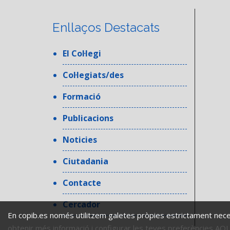
Enllaços Destacats
El Col·legi
Col·legiats/des
Formació
Publicacions
Noticies
Ciutadania
Contacte
Cercador
En copib.es només utilitzem galetes pròpies estrictament nece
obtenir més informació i configurar les teves preferències AQU