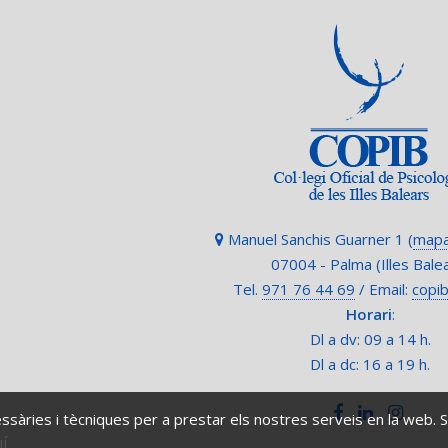
Manuel Sanchis Guarner 1 (
mapa
07004 - Palma (Illes Bale
Tel.
971 76 44 69
/ Email:
copi
Horari
:
Dl a dv: 09 a 14 h.
Dl a dc: 16 a 19 h.
ssàries i tècniques per a prestar els nostres serveis en la web.
Í.