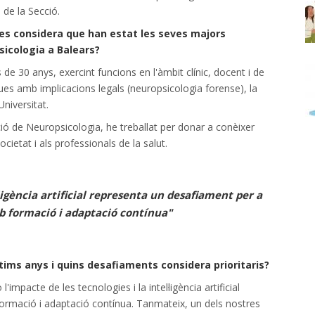
 de la Secció.
ines considera que han estat les seves majors
icologia a Balears?
e 30 anys, exercint funcions en l'àmbit clínic, docent i de
ques amb implicacions legals (neuropsicologia forense), la
niversitat.
ció de Neuropsicologia, he treballat per donar a conèixer
ocietat i als professionals de la salut.
·ligència artificial representa un desafiament per a
b formació i adaptació contínua"
tims anys i quins desafiaments considera prioritaris?
impacte de les tecnologies i la intel·ligència artificial
rmació i adaptació contínua. Tanmateix, un dels nostres