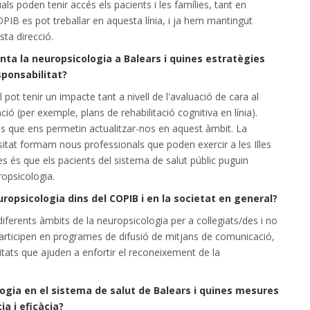
uals poden tenir accés els pacients i les famílies, tant en
PIB es pot treballar en aquesta línia, i ja hem mantingut
ta direcció.
onta la neuropsicologia a Balears i quines estratègies
sponsabilitat?
al pot tenir un impacte tant a nivell de l'avaluació de cara al
ció (per exemple, plans de rehabilitació cognitiva en línia).
 que ens permetin actualitzar-nos en aquest àmbit. La
sitat formam nous professionals que poden exercir a les Illes
tes és que els pacients del sistema de salut públic puguin
ropsicologia.
ropsicologia dins del COPIB i en la societat en general?
iferents àmbits de la neuropsicologia per a col·legiats/des i no
articipen en programes de difusió de mitjans de comunicació,
itats que ajuden a enfortir el reconeixement de la
logia en el sistema de salut de Balears i quines mesures
a i eficàcia?