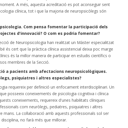
a moment. A més, aquesta acreditació es pot aconseguir sent
icologia clínica, tot i que la majoria de neuropsicòlegs són
ropsicologia. Com pensa fomentar la participació dels
projectes d'innovació? O com es podria fomentar?
ció de Neuropsicologia han realitzat un Màster especialitzat
bé és cert que la pràctica clínica assistencial deixa poc marge
clínics és la millor manera de participar en estudis científics o
rsos membres de la Secció.
tenció a pacients amb afectacions neuropsicològiques.
egs, psiquiatres i altres especialistes?
gia requereix per definició un enfocament interdisciplinari. Un
 que posseeix coneixements de psicologia cognitiva i clínica
quests coneixements, requereix d'unes habilitats clíniques
essionals com neuròlegs, pediatres, psiquiatres i altres
re mans. La col·laboració amb aquests professionals sol ser
disciplina, no farà més que millorar.