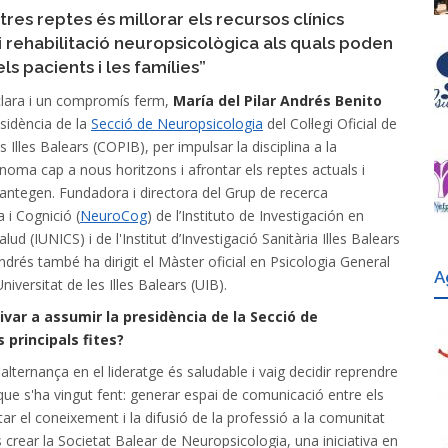
tres reptes és millorar els recursos clínics
i rehabilitació neuropsicològica als quals poden
ls pacients i les famílies”
clara i un compromís ferm,
María del Pilar Andrés Benito
sidència de la
Secció de Neuropsicologia
del Col·legi Oficial de
s Illes Balears (COPIB), per impulsar la disciplina a la
oma cap a nous horitzons i afrontar els reptes actuals i
lantegen. Fundadora i directora del Grup de recerca
 i Cognició (
NeuroCog
) de l’Instituto de Investigación en
alud (IUNICS) i de l'Institut d’Investigació Sanitària Illes Balears
Andrés també ha dirigit el Màster oficial en Psicologia General
A
Universitat de les Illes Balears (UIB).
ivar a assumir la presidència de la Secció de
 principals fites?
alternança en el lideratge és saludable i vaig decidir reprendre
l que s'ha vingut fent: generar espai de comunicació entre els
ar el coneixement i la difusió de la professió a la comunitat
 crear la Societat Balear de Neuropsicologia, una iniciativa en