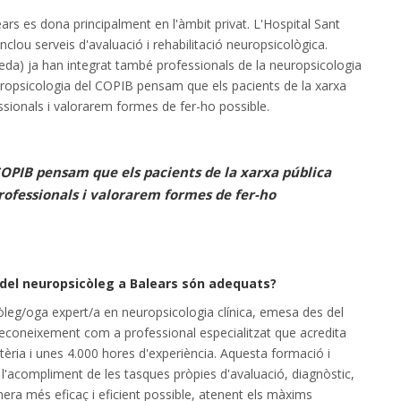
ars es dona principalment en l'àmbit privat. L'Hospital Sant
clou serveis d'avaluació i rehabilitació neuropsicològica.
neda) ja han integrat també professionals de la neuropsicologia
uropsicologia del COPIB pensam que els pacients de la xarxa
ssionals i valorarem formes de fer-ho possible.
COPIB pensam que els pacients de la xarxa pública
rofessionals i valorarem formes de fer-ho
l del neuropsicòleg a Balears són adequats?
òleg/oga expert/a en neuropsicologia clínica, emesa des del
 reconeixement com a professional especialitzat que acredita
èria i unes 4.000 hores d'experiència. Aquesta formació i
 l'acompliment de les tasques pròpies d'avaluació, diagnòstic,
nera més eficaç i eficient possible, atenent els màxims