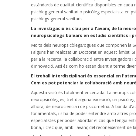
estàndards de qualitat científica disponibles en cad
psicòleg general sanitari o psicòleg especialista en ps
psicòlegs general sanitaris.
La investigació és clau per a l'avanç de la neu
neuropsicòlegs balears en estudis científics i 
Molts dels neuropsicòlegs/ogues que componen la Sec
i alguns han realitzat un Doctorat en aquest àmbit. Si 
per a la recerca, la col·laboració entre investigadors i 
d'innovació. Així és com ho estan duent a terme dive
El treball interdisciplinari és essencial en l'a
Com es pot potenciar la col·laboració amb neuròl
Aquesta visió és totalment encertada. La neuropsicolo
neuropsicòleg és, tret d'alguna excepció, un psicòleg
alhora, de neurociència i de psicometria. A banda d'a
fonamentals, i s'ha de poder entendre amb altres prof
especialistes per poder abordar el cas que tengui ent
bona, i crec que, amb l'avanç del reconeixement de la 