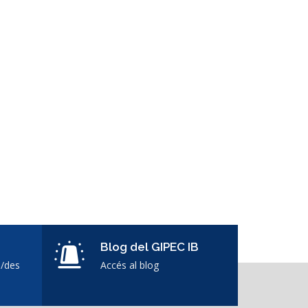
Blog del GIPEC IB
s/des
Accés al blog