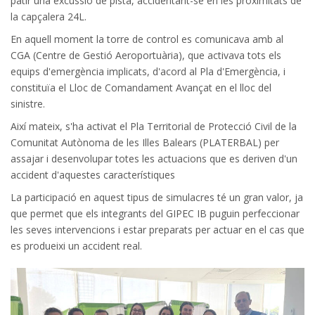
patir una excussió de pista, accidentant-se en les proximitats de
la capçalera 24L.
En aquell moment la torre de control es comunicava amb al
CGA (Centre de Gestió Aeroportuària), que activava tots els
equips d'emergència implicats, d'acord al Pla d'Emergència, i
constituïa el Lloc de Comandament Avançat en el lloc del
sinistre.
Així mateix, s'ha activat el Pla Territorial de Protecció Civil de la
Comunitat Autònoma de les Illes Balears (PLATERBAL) per
assajar i desenvolupar totes les actuacions que es deriven d'un
accident d'aquestes característiques
La participació en aquest tipus de simulacres té un gran valor, ja
que permet que els integrants del GIPEC IB puguin perfeccionar
les seves intervencions i estar preparats per actuar en el cas que
es produeixi un accident real.