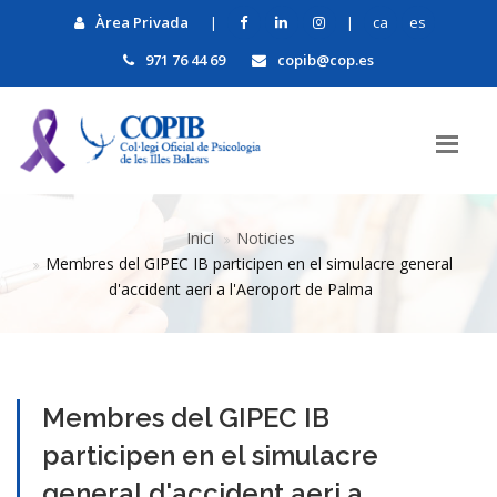
Àrea Privada
|
|
ca
es
971 76 44 69
copib@cop.es
Inici
Noticies
​Membres del GIPEC IB participen en el simulacre general
d'accident aeri a l'Aeroport de Palma
​Membres del GIPEC IB
participen en el simulacre
general d'accident aeri a