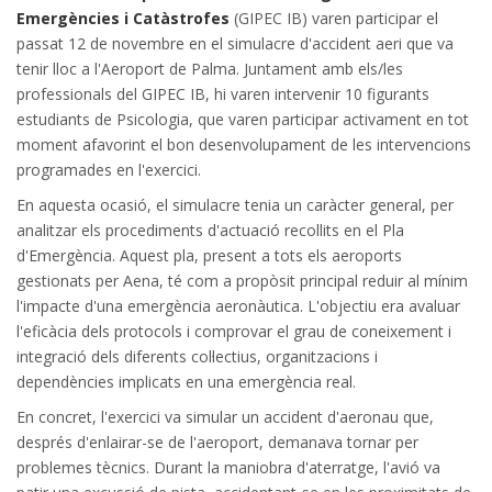
Emergències i Catàstrofes
(GIPEC IB) varen participar el
passat 12 de novembre en el simulacre d'accident aeri que va
tenir lloc a l'Aeroport de Palma. Juntament amb els/les
professionals del GIPEC IB, hi varen intervenir 10 figurants
estudiants de Psicologia, que varen participar activament en tot
moment afavorint el bon desenvolupament de les intervencions
programades en l'exercici.
En aquesta ocasió, el simulacre tenia un caràcter general, per
analitzar els procediments d'actuació recollits en el Pla
d'Emergència. Aquest pla, present a tots els aeroports
gestionats per Aena, té com a propòsit principal reduir al mínim
l'impacte d'una emergència aeronàutica. L'objectiu era avaluar
l'eficàcia dels protocols i comprovar el grau de coneixement i
integració dels diferents col·lectius, organitzacions i
dependències implicats en una emergència real.
En concret, l'exercici va simular un accident d'aeronau que,
després d'enlairar-se de l'aeroport, demanava tornar per
problemes tècnics. Durant la maniobra d'aterratge, l'avió va