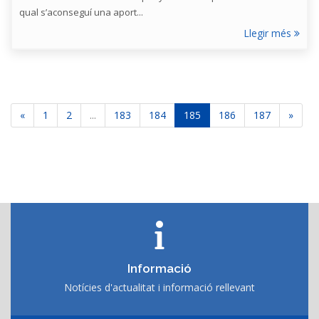
qual s’aconseguí una aport...
Llegir més
«
1
2
...
183
184
185
186
187
»
Informació
Notícies d'actualitat i informació rellevant