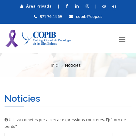
Àrea Privada
|
|
ca
es
971 76 44 69
copib@cop.es
Inici
Noticies
Noticies
Utilitza cometes per a cercar expressions concretes. Ej: "torn de
perits"