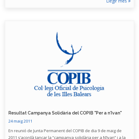
Llegir més
Resultat Campanya Solidària del COPIB "Per a n'Ivan"
24 maig 2011
En reunió de Junta Permanent del COPIB de dia 9 de maig de
2011 s’acordà tancar la “campanya solidària per a N’Ivan” i a la