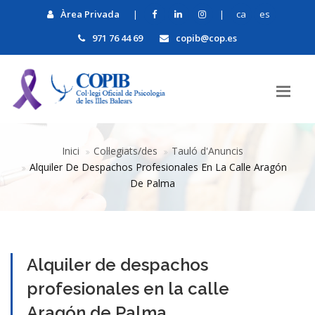
Àrea Privada
|
|
ca
es
971 76 44 69
copib@cop.es
Inici
Col·legiats/des
Tauló d'Anuncis
Alquiler De Despachos Profesionales En La Calle Aragón
De Palma
Alquiler de despachos
profesionales en la calle
Aragón de Palma