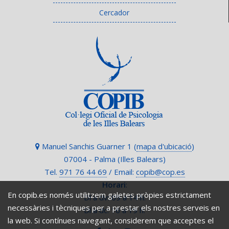
Cercador
Manuel Sanchis Guarner 1 (
mapa d'ubicació
)
07004 - Palma (Illes Balears)
Tel.
971 76 44 69
/ Email:
copib@cop.es
Horari
:
En copib.es només utilitzem galetes pròpies estrictament
Dl a dv: 09 a 14 h.
necessàries i tècniques per a prestar els nostres serveis en
Dl a dc: 16 a 19 h.
la web. Si contínues navegant, considerem que acceptes el