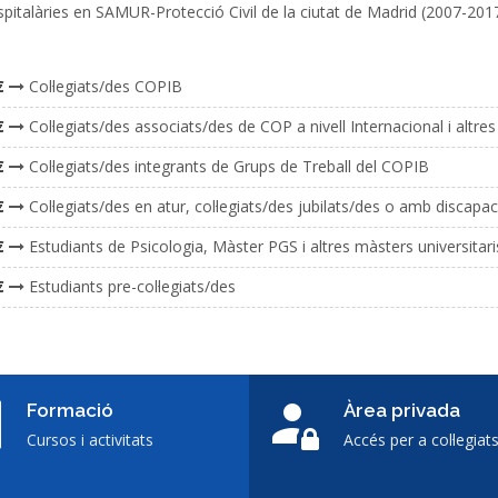
pitalàries en SAMUR-Protecció Civil de la ciutat de Madrid (2007-2017
€
Col·legiats/des COPIB
€
Col·legiats/des associats/des de COP a nivell Internacional i altr
€
Col·legiats/des integrants de Grups de Treball del COPIB
€
Col·legiats/des en atur, col·legiats/des jubilats/des o amb discapa
€
Estudiants de Psicologia, Màster PGS i altres màsters universita
€
Estudiants pre-col·legiats/des
Formació
Àrea privada
Cursos i activitats
Accés per a col·legiat