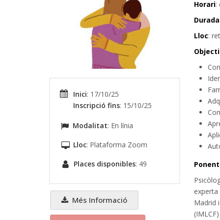
Horari
:
Durada
Lloc
: r
Object
Con
Iden
Fami
Inici
: 17/10/25
Adqu
Inscripció fins
: 15/10/25
Com
Apre
Modalitat
: En línia
Apl
Lloc
: Plataforma Zoom
Auto
Places disponibles
: 49
Ponent
Psicòlog
experta 
Més Informació
Madrid i
(IMLCF) 