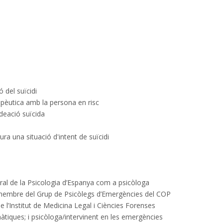
 del suïcidi
rapèutica amb la persona en risc
deació suïcida
ra una situació d'intent de suïcidi
eral de la Psicologia d’Espanya com a psicòloga
; membre del Grup de Psicòlegs d’Emergències del COP
e l’Institut de Medicina Legal i Ciències Forenses
àtiques; i psicòloga/intervinent en les emergències