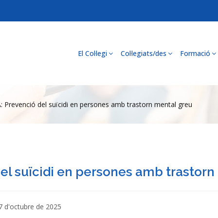
El Col·legi
Col·legiats/des
Formació
 Prevenció del suïcidi en persones amb trastorn mental greu
el suïcidi en persones amb trastorn
17 d'octubre de 2025