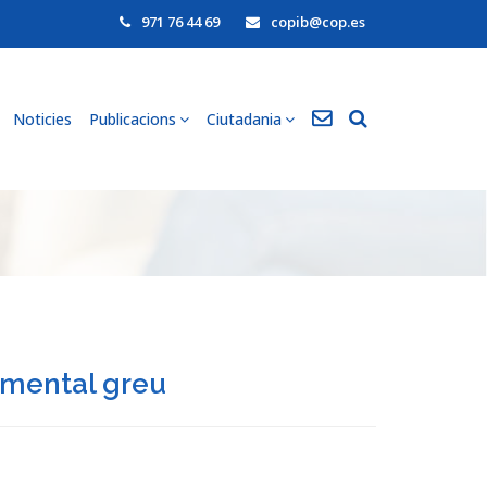
971 76 44 69
copib@cop.es
Noticies
Publicacions
Ciutadania
 mental greu