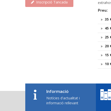
Inscripció Tancada
extrahos
Preu:
35 
45 
25 
20 
15 
10 
Informació
Notícies d'actualitat i
informació rellevant