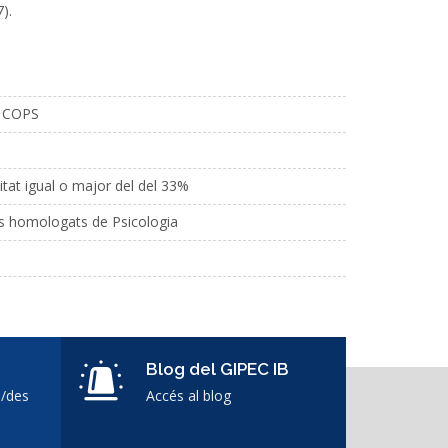
).
es COPS
citat igual o major del del 33%
ris homologats de Psicologia
Blog del GIPEC IB
s/des
Accés al blog