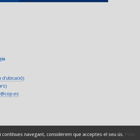
 d'ubicació
)
ars)
b@cop.es
 Si contínues navegant, considerem que acceptes el seu ús.
Pots