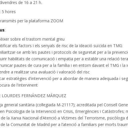
 divendres de 16 a 21 h.
: 5 hores
etransmès per la plataforma ZOOM
ius
:
èixer sobre el trastorn mental greu
tificar els factors i els senyals de risc de la ideació suïcida en TMG
liaritzar-se amb les pautes i protocols de seguretat per a la prevenció
irir habilitats de comunicació i empatia per a establir una relació te
unicar pautes de cura per a la família i en entorn davant el TMG i la i
ndre a realitzar una avaluació i valoració del risc
icar estratègies d'intervenció per a abordar de manera adequada i segu
cura de l'intervinent
: LOURDES FERNÁNDEZ MÁRQUEZ
a general sanitària (col·legiada M-21117); acreditada pel Consell Gen
en Psicologia de la Intervenció en Crisis, Emergències i Catàstrofes
 de la Xarxa Nacional d’Atenció a Víctimes del Terrorisme, psicòloga d
de la Comunitat de Madrid per a l’atenció a familiars per morts traum