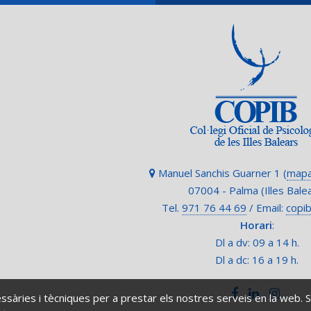
Manuel Sanchis Guarner 1 (
mapa
07004 - Palma (Illes Bale
Tel.
971 76 44 69
/ Email:
copi
Horari
:
Dl a dv: 09 a 14 h.
Dl a dc: 16 a 19 h.
ssàries i tècniques per a prestar els nostres serveis en la web.