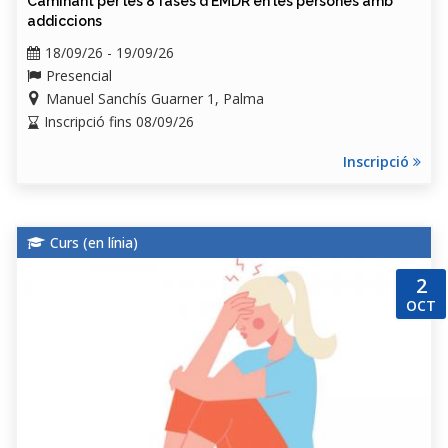
Caminant per les 8 fases d'EMDR en les persones amb
addiccions
18/09/26 - 19/09/26
Presencial
Manuel Sanchís Guarner 1, Palma
Inscripció fins 08/09/26
Inscripció
Curs (
en línia
)
2
OCT