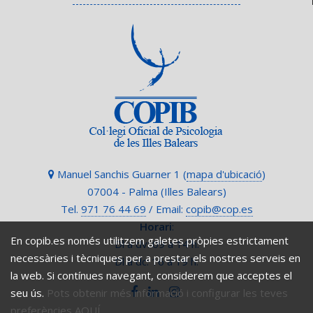
Manuel Sanchis Guarner 1 (
mapa d'ubicació
)
07004 - Palma (Illes Balears)
Tel.
971 76 44 69
/ Email:
copib@cop.es
Horari
:
En copib.es només utilitzem galetes pròpies estrictament
Dl a dv: 09 a 14 h.
necessàries i tècniques per a prestar els nostres serveis en
Dl a dc: 16 a 19 h.
la web. Si contínues navegant, considerem que acceptes el
seu ús.
Pots obtenir més informació i configurar les teves
preferències AQUÍ.