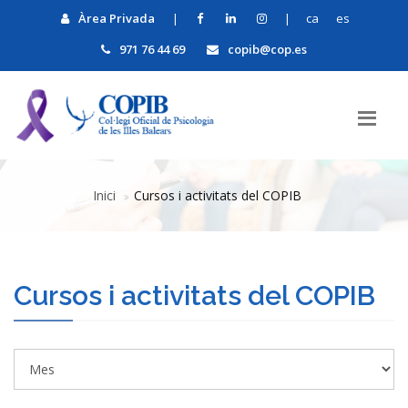
Àrea Privada
|
|
ca
es
971 76 44 69
copib@cop.es
Inici
Cursos i activitats del COPIB
Cursos i activitats del COPIB